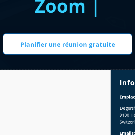
M
|
Planifier une réunion gratuite
Info
Empla
Degersh
9100 He
Switzer
Emails: