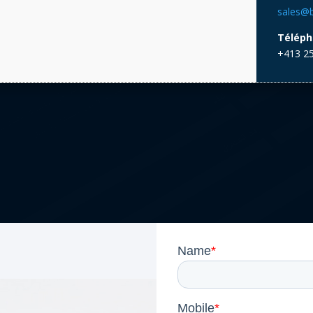
sales@
Téléph
+413 25