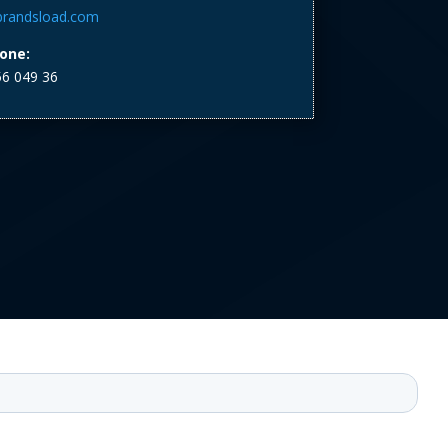
brandsload.com
one:
6 049 36