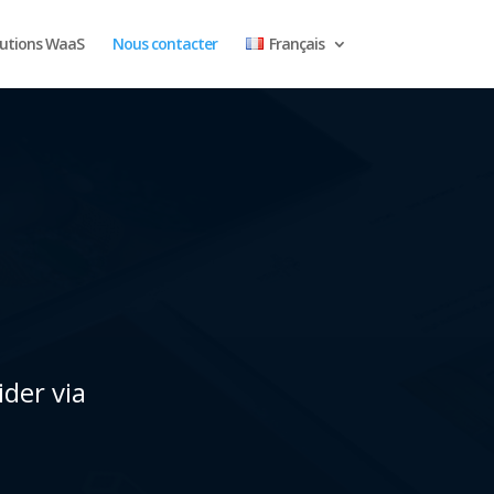
lutions WaaS
Nous contacter
Français
der via