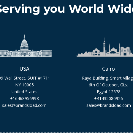
Serving you World Wid
USA
Cairo
99 Wall Street, SUIT #1711
Raya Building, Smart Villa
NY 10005
6th Of October, Giza
United States
Egypt 12578
+16468956998
+41435080926
sales@brandsload.com
sales@brandsload.com