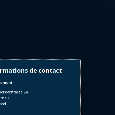
rmations de contact
cement
:
:
eimerstrasse 24,
risau,
land