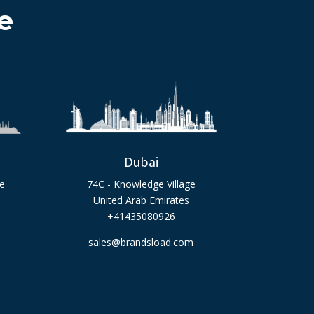
e
Dubai
ge
74C - Knowledge Village
United Arab Emirates
+41435080926
sales@brandsload.com